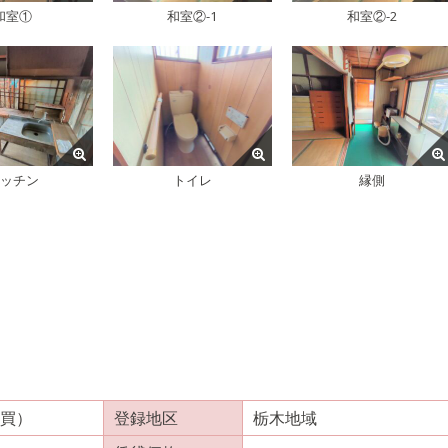
和室①
和室②-1
和室②-2
ッチン
トイレ
縁側
買）
登録地区
栃木地域