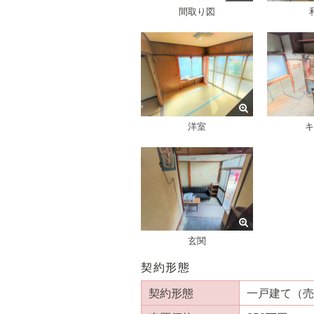
間取り図
洋室
キ
玄関
契約形態
契約形態
一戸建て（売