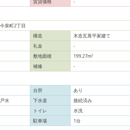
賃貸価格
-
今泉町2丁目
構造
木造瓦葺平家建て
礼金
-
2
敷地面積
199.27m
補修
-
台所
あり
戸水
下水道
接続済み
トイレ
水洗
駐車場
1台