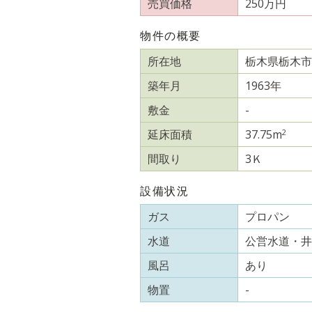
売買価格
250万円
物件の概要
所在地
栃木県栃木市
築年月
1963年
敷金
-
2
延床面積
37.75m
間取り
3Ｋ
設備状況
ガス
プロパン
水道
公営水道・井
風呂
あり
物置
-