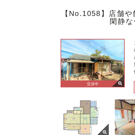
【No.1058】店
閑静な
交渉中