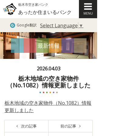
栃木市空き家バンク
あったか住まいるバンク
MENU
Select Language
▼
Google翻訳
最新情報
2026.04.03
栃木地域の空き家物件
（No.1082）情報更新しました
栃木地域の空き家物件（No.1082）情報
更新しました
次の記事
前の記事