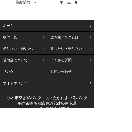
最新情報
ホーム
ホーム
物件一覧
空き家バンクとは
借りたい・買いたい
貸したい・売りたい
補助金について
よくある質問
リンク
お問い合わせ
サイトポリシー
栃木市空き家バンク あったか住まいるバンク
栃木市役所 都市建設部建築住宅課
〒328-8686 栃木県栃木市万町9-25
FAX : 0282-21-2676
0282-21-2452