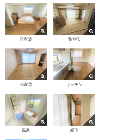
洋室②
和室①
和室②
キッチン
風呂
縁側