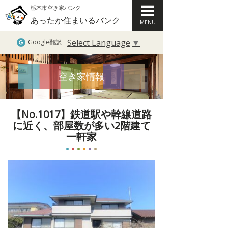
栃木市空き家バンク
あったか住まいるバンク
MENU
Select Language
▼
Google翻訳
空き家情報
【No.1017】鉄道駅や幹線道路
に近く、部屋数が多い2階建て
一軒家