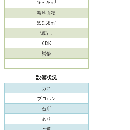
2
163.28m
敷地面積
2
659.58m
間取り
6DK
補修
-
設備状況
ガス
プロパン
台所
あり
水道