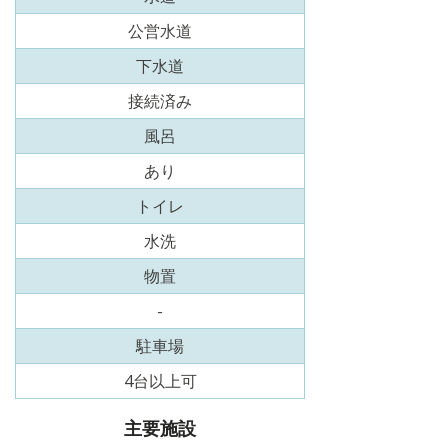
公営水道
下水道
接続済み
風呂
あり
トイレ
水洗
物置
-
駐車場
4台以上可
主要施設