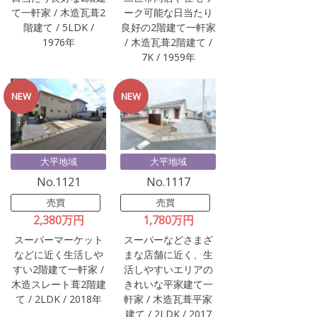
て一軒家 / 木造瓦葺2
ーク可能な日当たり
階建て / 5LDK /
良好の2階建て一軒家
1976年
/ 木造瓦葺2階建て /
7K / 1959年
大平地域
大平地域
No.1121
No.1117
売買
売買
2,380万円
1,780万円
スーパーマーケット
スーパーなどさまざ
などに近く生活しや
まな店舗に近く、生
すい2階建て一軒家 /
活しやすいエリアの
木造スレート葺2階建
きれいな平家建て一
て / 2LDK / 2018年
軒家 / 木造瓦葺平家
建て / 2LDK / 2017