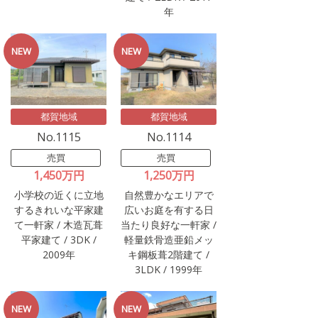
年
都賀地域
都賀地域
No.1115
No.1114
売買
売買
1,450万円
1,250万円
小学校の近くに立地
自然豊かなエリアで
するきれいな平家建
広いお庭を有する日
て一軒家 / 木造瓦葺
当たり良好な一軒家 /
平家建て / 3DK /
軽量鉄骨造亜鉛メッ
2009年
キ鋼板葺2階建て /
3LDK / 1999年