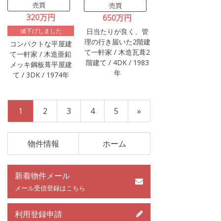
売買
売買
320万円
650万円
値下げしました
日当たりが良く、管
理の行き届いた2階建
コンパクトな平屋建
て一軒家 / 木造瓦葺2
て一軒家 / 木造亜鉛
階建て / 4DK / 1983
メッキ鋼板葺平屋建
年
て / 3DK / 1974年
1
2
3
4
5
»
物件情報
ホーム
新着物件メール
メール受信登録はこちら
利用登録申請