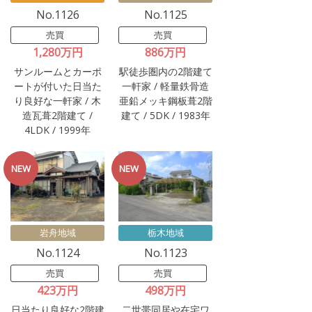
No.1126
No.1125
売買
売買
1,280万円
886万円
サンルームとカーポ
駅徒歩圏内の2階建て
ートが付いた日当た
一軒家 / 軽量鉄骨造
り良好な一軒家 / 木
亜鉛メッキ鋼板葺2階
造瓦葺2階建て /
建て / 5DK / 1983年
4LDK / 1999年
岩舟地域
栃木地域
No.1124
No.1123
売買
売買
423万円
498万円
日当たり良好な2階建
二世帯同居や在宅ワ