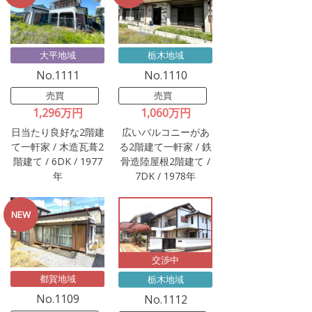
大平地域
栃木地域
No.1111
No.1110
売買
売買
1,296万円
1,060万円
日当たり良好な2階建
広いバルコニーがあ
て一軒家 / 木造瓦葺2
る2階建て一軒家 / 鉄
階建て / 6DK / 1977
骨造陸屋根2階建て /
年
7DK / 1978年
交渉中
都賀地域
栃木地域
No.1109
No.1112