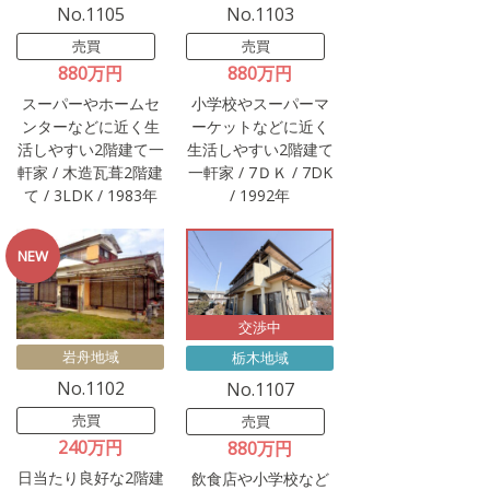
No.1105
No.1103
売買
売買
880万円
880万円
スーパーやホームセ
小学校やスーパーマ
ンターなどに近く生
ーケットなどに近く
活しやすい2階建て一
生活しやすい2階建て
軒家 / 木造瓦葺2階建
一軒家 / 7ＤＫ / 7DK
て / 3LDK / 1983年
/ 1992年
交渉中
岩舟地域
栃木地域
No.1102
No.1107
売買
売買
240万円
880万円
日当たり良好な2階建
飲食店や小学校など