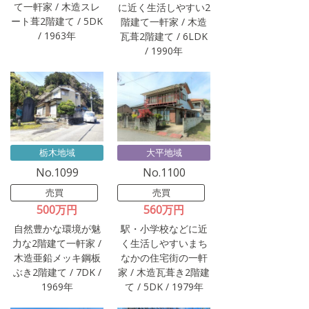
て一軒家 / 木造スレ
に近く生活しやすい2
ート葺2階建て / 5DK
階建て一軒家 / 木造
/ 1963年
瓦葺2階建て / 6LDK
/ 1990年
栃木地域
大平地域
No.1099
No.1100
売買
売買
500万円
560万円
自然豊かな環境が魅
駅・小学校などに近
力な2階建て一軒家 /
く生活しやすいまち
木造亜鉛メッキ鋼板
なかの住宅街の一軒
ぶき2階建て / 7DK /
家 / 木造瓦葺き2階建
1969年
て / 5DK / 1979年