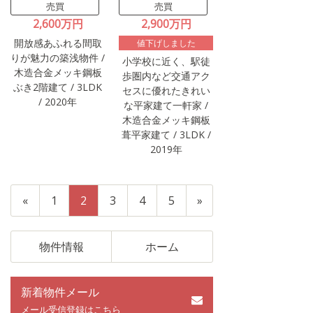
売買
売買
2,600万円
2,900万円
開放感あふれる間取
値下げしました
りが魅力の築浅物件 /
小学校に近く、駅徒
木造合金メッキ鋼板
歩圏内など交通アク
ぶき2階建て / 3LDK
セスに優れたきれい
/ 2020年
な平家建て一軒家 /
木造合金メッキ鋼板
葺平家建て / 3LDK /
2019年
«
1
2
3
4
5
»
物件情報
ホーム
新着物件メール
メール受信登録はこちら