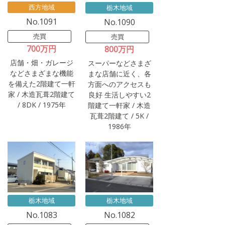
西方地域
栃木地域
No.1091
No.1090
売買
売買
700万円
800万円
店舗・畑・ガレージ
スーパーなどさまざ
などさまざまな機能
まな店舗に近く、各
を備えた2階建て一軒
方面へのアクセスも
家 / 木造瓦葺2階建て
良好 生活しやすい2
/ 8DK / 1975年
階建て一軒家 / 木造
瓦葺2階建て / 5K /
1986年
栃木地域
栃木地域
No.1083
No.1082