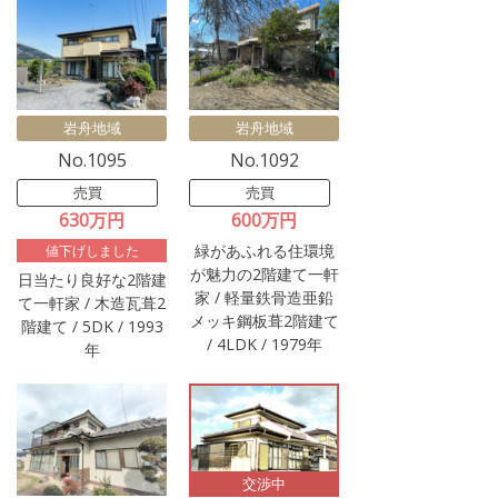
岩舟地域
岩舟地域
No.1095
No.1092
売買
売買
630万円
600万円
緑があふれる住環境
値下げしました
が魅力の2階建て一軒
日当たり良好な2階建
家 / 軽量鉄骨造亜鉛
て一軒家 / 木造瓦葺2
メッキ鋼板葺2階建て
階建て / 5DK / 1993
/ 4LDK / 1979年
年
交渉中