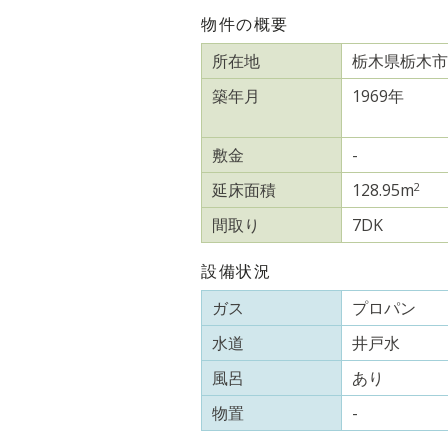
物件の概要
所在地
栃木県栃木市
築年月
1969年
敷金
-
2
延床面積
128.95m
間取り
7DK
設備状況
ガス
プロパン
水道
井戸水
風呂
あり
物置
-