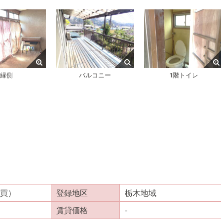
縁側
バルコニー
1階トイレ
買）
登録地区
栃木地域
賃貸価格
-