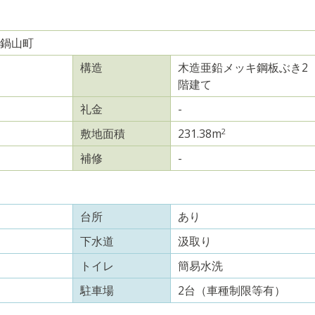
鍋山町
構造
木造亜鉛メッキ鋼板ぶき2
階建て
礼金
-
2
敷地面積
231.38m
補修
-
台所
あり
下水道
汲取り
トイレ
簡易水洗
駐車場
2台（車種制限等有）