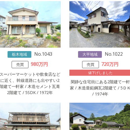
No.1043
No.1022
栃木地域
大平地域
980万円
720万円
売買
売買
値下げしました
スーパーマーケットや飲食店など
に近く、幹線道路にも出やすい2
閑静な住宅街にある2階建て一軒
階建て一軒家 / 木造セメント瓦葺
家 / 木造亜鉛鋼瓦2階建て / 5Ｄ
2階建て / 5SDK / 1972年
/ 1974年