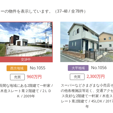
の物件を表示しています。（37-48 / 全78件）
交渉中
No.1056
No.1055
大平地域
西方地域
2,300万円
960万円
売買
売買
スーパーなどさまざまな小売店
長閑な地域にある2階建て一軒家 /
の他各種施設等近く、交通アク
木造スレート葺２階建て / 2ＬＤ
ス良好な2階建て一軒家 / 木造ス
Ｋ / 2009年
レート葺2階建て / 4SLDK / 201
年