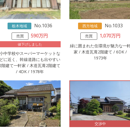
No.1036
No.1033
栃木地域
西方地域
590万円
1,070万円
売買
売買
値下げしました
緑に囲まれた住環境が魅力な一
家 / 木造瓦葺2階建て / 6DK /
小中学校やスーパーマーケットな
1973年
どに近く、幹線道路にも出やすい
2階建て一軒家 / 木造瓦葺2階建て
/ 4DK / 1978年
交渉中