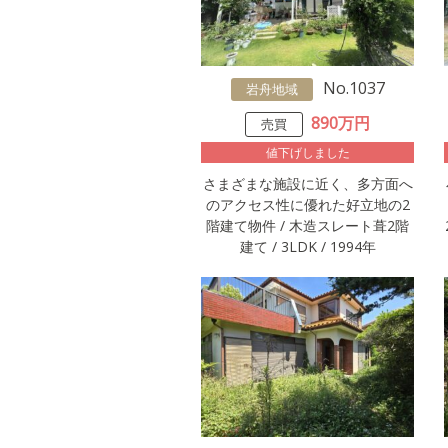
No.1037
岩舟地域
890万円
売買
値下げしました
さまざまな施設に近く、多方面へ
のアクセス性に優れた好立地の2
階建て物件 / 木造スレート葺2階
建て / 3LDK / 1994年