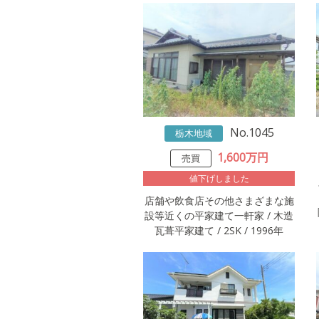
No.1045
栃木地域
1,600万円
売買
値下げしました
店舗や飲食店その他さまざまな施
設等近くの平家建て一軒家 / 木造
瓦葺平家建て / 2SK / 1996年