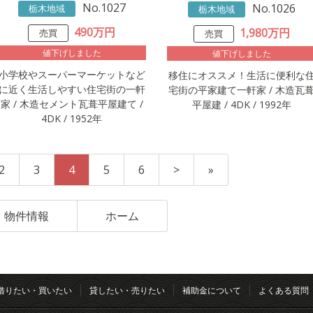
No.1027
No.1026
栃木地域
栃木地域
490万円
1,980万円
売買
売買
値下げしました
値下げしました
小学校やスーパーマーケットなど
移住にオススメ！生活に便利な
に近く生活しやすい住宅街の一軒
宅街の平家建て一軒家 / 木造瓦
家 / 木造セメント瓦葺平屋建て /
平屋建 / 4DK / 1992年
4DK / 1952年
2
3
4
5
6
>
»
物件情報
ホーム
借りたい・買いたい
貸したい・売りたい
補助金について
よくある質問