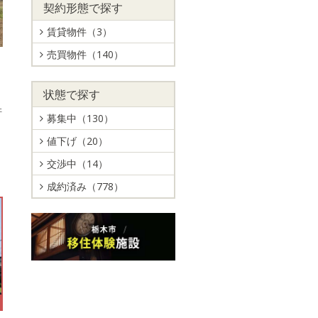
契約形態で探す
賃貸物件（3）
売買物件（140）
状態で探す
軒
募集中（130）
値下げ（20）
交渉中（14）
成約済み（778）