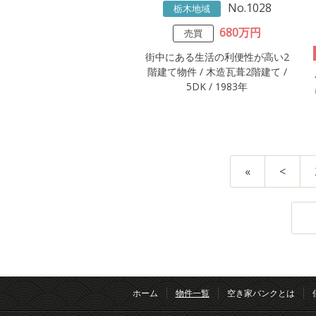
No.1028
栃木地域
680万円
売買
街中にある生活の利便性が高い2
階建て物件 / 木造瓦葺2階建て /
5DK / 1983年
«
<
ホーム
物件一覧
空き家バンクとは