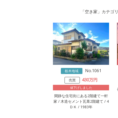
「空き家」カテゴリー
No.1061
栃木地域
430万円
売買
値下げしました
閑静な住宅街にある2階建て一軒
家 / 木造セメント瓦葺2階建て / 4
ＤＫ / 1983年