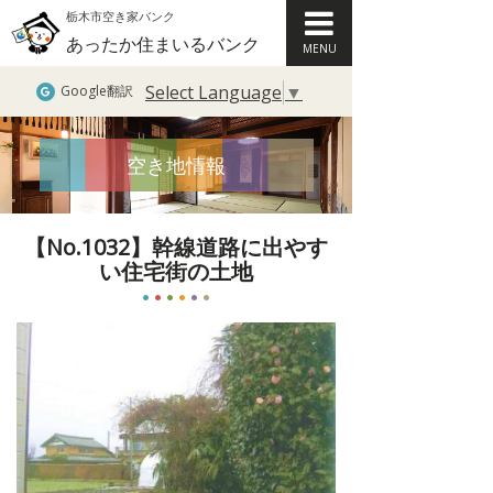
栃木市空き家バンク
あったか住まいるバンク
MENU
Select Language
▼
Google翻訳
空き地情報
【No.1032】幹線道路に出やす
い住宅街の土地