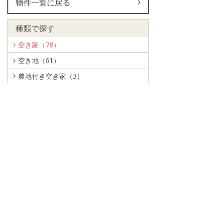
物件一覧に戻る
種類で探す
空き家（78）
空き地（61）
農地付き空き家（3）
「農業者限定」農地付き空き家（1）
エリアで探す
栃木地域（72）
大平地域（17）
藤岡地域（19）
都賀地域（12）
西方地域（8）
岩舟地域（15）