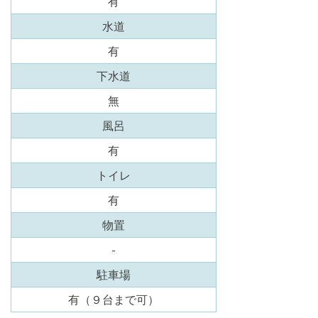
有
水道
有
下水道
無
風呂
有
トイレ
有
物置
-
駐車場
有（９台まで可）