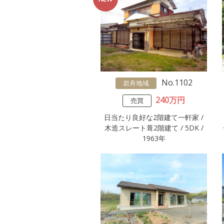
No.1102
岩舟地域
240万円
売買
日当たり良好な2階建て一軒家 /
木造スレート葺2階建て / 5DK /
1963年