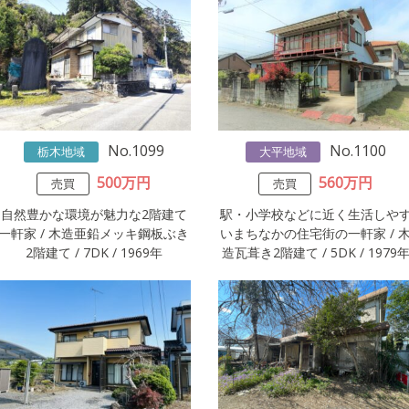
No.1099
No.1100
栃木地域
大平地域
500万円
560万円
売買
売買
自然豊かな環境が魅力な2階建て
駅・小学校などに近く生活しや
一軒家 / 木造亜鉛メッキ鋼板ぶき
いまちなかの住宅街の一軒家 / 
2階建て / 7DK / 1969年
造瓦葺き2階建て / 5DK / 1979