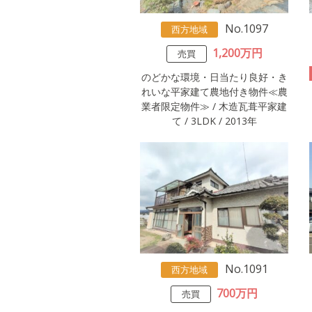
No.1097
西方地域
1,200万円
売買
のどかな環境・日当たり良好・き
れいな平家建て農地付き物件≪農
業者限定物件≫ / 木造瓦葺平家建
て / 3LDK / 2013年
No.1091
西方地域
700万円
売買