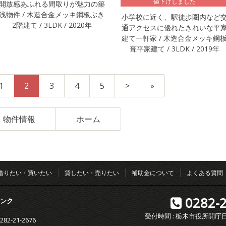
値下げしました
開放感あふれる間取りが魅力の築
浅物件 / 木造合金メッキ鋼板ぶき
小学校に近く、駅徒歩圏内など
2階建て / 3LDK / 2020年
通アクセスに優れたきれいな平
建て一軒家 / 木造合金メッキ鋼
葺平家建て / 3LDK / 2019年
1
2
3
4
5
>
»
物件情報
ホーム
借りたい・買いたい
貸したい・売りたい
補助金について
よくある質問
0282-2
ンク
受付時間 : 栃木市役所開庁日の8
0282-21-2676