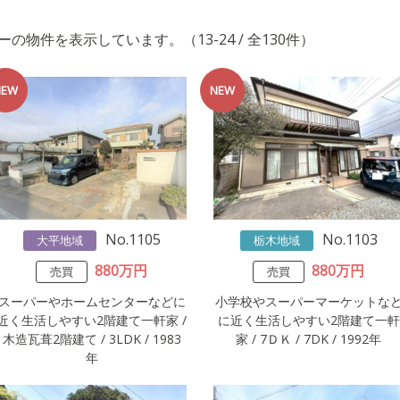
の物件を表示しています。（13-24 / 全130件）
No.1105
No.1103
大平地域
栃木地域
880万円
880万円
売買
売買
スーパーやホームセンターなどに
小学校やスーパーマーケットな
近く生活しやすい2階建て一軒家 /
に近く生活しやすい2階建て一軒
木造瓦葺2階建て / 3LDK / 1983
家 / 7ＤＫ / 7DK / 1992年
年