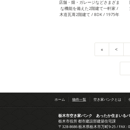
店舗・畑・ガレージなどさまざま
な機能を備えた2階建て一軒家 /
木造瓦葺2階建て / 8DK / 1975年
«
<
ホーム
物件一覧
空き家バンクとは
栃木市空き家バンク あったか住まいるバ
栃木市役所 都市建設部建築住宅課
〒328-8686 栃木県栃木市万町9-25
/
FAX : 