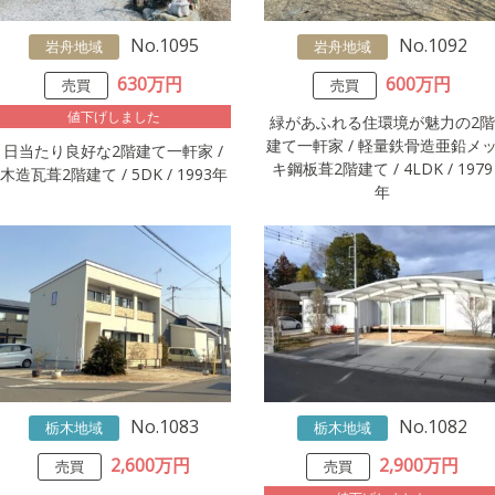
No.1095
No.1092
岩舟地域
岩舟地域
630万円
600万円
売買
売買
値下げしました
緑があふれる住環境が魅力の2階
建て一軒家 / 軽量鉄骨造亜鉛メ
日当たり良好な2階建て一軒家 /
キ鋼板葺2階建て / 4LDK / 1979
木造瓦葺2階建て / 5DK / 1993年
年
No.1083
No.1082
栃木地域
栃木地域
2,600万円
2,900万円
売買
売買